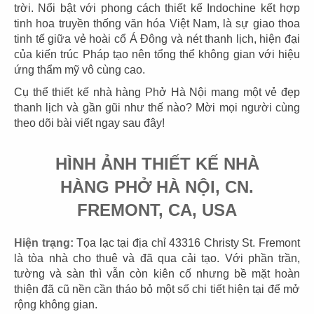
trời. Nổi bật với phong cách thiết kế Indochine kết hợp
tinh hoa truyền thống văn hóa Việt Nam, là sự giao thoa
tinh tế giữa vẻ hoài cổ Á Đông và nét thanh lịch, hiện đại
của kiến trúc Pháp tạo nên tổng thể không gian với hiệu
ứng thẩm mỹ vô cùng cao.
03
04
Cụ thể thiết kế nhà hàng Phở Hà Nội mang một vẻ đẹp
KOI THÉ
KOI CAFÉ
thanh lịch và gần gũi như thế nào? Mời mọi người cùng
Trà sữa
Coffee
theo dõi bài viết ngay sau đây!
HÌNH ẢNH THIẾT KẾ NHÀ
HÀNG PHỞ HÀ NỘI, CN.
FREMONT, CA, USA
05
06
CHEESE COFFEE
KING COFFEE
Hiện trạng:
Tọa lạc tại địa chỉ 43316 Christy St. Fremont
Coffee
Coffee
là tòa nhà cho thuê và đã qua cải tạo. Với phần trần,
tường và sàn thì vẫn còn kiên cố nhưng bề mặt hoàn
thiện đã cũ nền cần tháo bỏ một số chi tiết hiện tại để mở
rộng không gian.