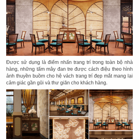
61
62
PHỞ HÀ NỘI
BAOZ DIMSUM
CN. Fremont, USA
CN Thuận Kiều
Được sử dụng là điểm nhấn trang trí trong toàn bộ nhà
63
64
hàng, những tấm mây đan tre được cách điệu theo hình
BAOZ DIMSUM
BOTEJYU
ảnh thuyền buồm cho hệ vách trang trí đẹp mắt mang lại
CN Lê Đại Hành
cảm giác gần gũi và thư giãn cho khách hàng.
CN Crescent Mall
65
66
BOTEJYU
DON CHICKEN