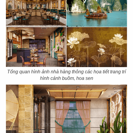
25
26
LONG HẬU
LÊ LONG
Showroom
Văn phòng
27
28
Tổng quan hình ảnh nhà hàng thông các họa tiết trang trí
hình cánh buồm, hoa sen
INCICO
DEUCK
Văn phòng
Văn phòng
29
30