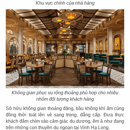
Khu vực chính của nhà hàng
71
72
HẢI SẢN HOÀNG GIA
HẢI SẢN HOÀNG GIA
CN Nguyễn Tri Phương
CN 3/2
73
74
Không gian phục vụ rộng thoáng phù hợp cho nhiều
HẢI SẢN HOÀNG GIA
HẢI SẢN HOÀNG GIA
nhóm đối tượng khách hàng
CN Trần Hưng Đạo
CN Nguyễn Văn Linh
Sở hữu không gian thoáng đãng, bầu không khí ấm cúng
đồng thời toát lên vẻ sang trọng, đẳng cấp. Đưa thực
khách đắm chìm vào cảm giác du dương, êm ả như đang
trên những con thuyền du ngoạn tại Vịnh Hạ Long.