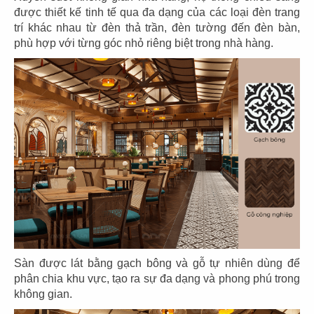
CN Bến Tre
CN Cần Thơ
được thiết kế tinh tế qua đa dạng của các loại đèn trang
trí khác nhau từ đèn thả trần, đèn tường đến đèn bàn,
phù hợp với từng góc nhỏ riêng biệt trong nhà hàng.
85
86
SUSHI SAKURA
THE STREET
CN Long Xuyên
CN CMT8
87
88
THE STREET
THE STREET
Sàn được lát bằng gạch bông và gỗ tự nhiên dùng để
phân chia khu vực, tạo ra sự đa dạng và phong phú trong
CN Lê Văn Sỹ
CN Mạc Đĩnh Chi
không gian.