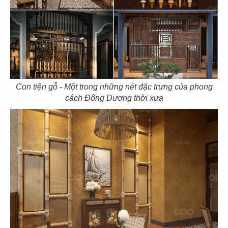
125
126
EUROLOCK
LEMI
Showroom
Showroom giày
Con tiện gỗ - Một trong những nét đặc trưng của phong
cách Đông Dương thời xưa
127
128
RICH LIEU
BEAUTY YOU
Showroom thời trang
Showroom