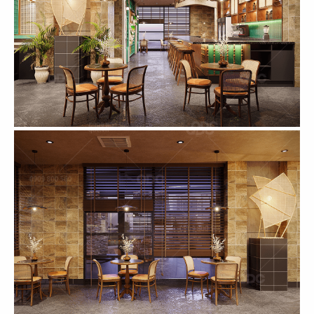
53
54
EL GAUCHO
EL GAUCHO
CN Tây Hồ
CN Thảo Điền
55
56
JOLLIBEE
JOLLIBEE
CN Vĩnh Long
CN Cần Thơ