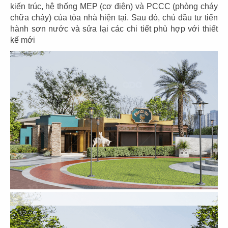
Spa
Spa
kiến trúc, hệ thống MEP (cơ điện) và PCCC (phòng cháy
chữa cháy) của tòa nhà hiện tại. Sau đó, chủ đầu tư tiến
hành sơn nước và sửa lại các chi tiết phù hợp với thiết
kế mới
17
18
DIỆP THẢO
MEGUSTAS
Spa
Spa
19
20
THE SAND
LONG TÂY
Văn phòng
Văn phòng