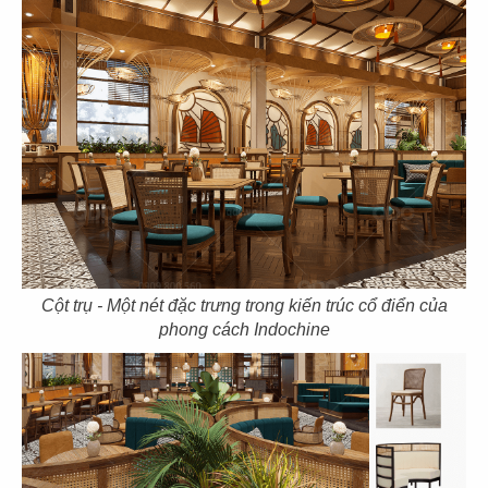
89
90
TEMUJIN
LEKAO'S COFFEE
Nhà hàng Hàn Quốc
CN Đồng Khởi
Cột trụ - Một nét đặc trưng trong kiến trúc cổ điển của
91
92
phong cách Indochine
LEKAO'S COFFEE
L'AMANT CAFE
CN Hùng Vương
CN Võ Văn Tần