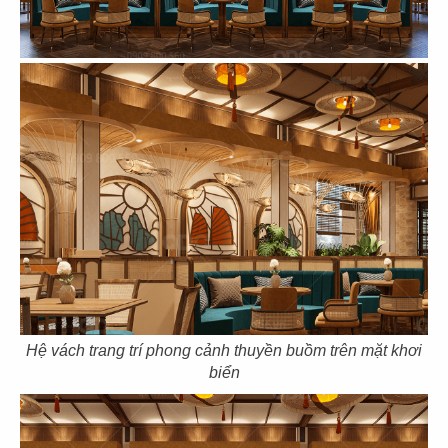
THẾ KỶ XANH
ZEN NHẬT BẢN
Văn phòng
Concept Spa
99
100
CHÂU ÂU
TROPICAL
Concept Spa
Concept Spa
Hệ vách trang trí phong cảnh thuyền buồm trên mặt khơi
biển
101
102
HIỆN ĐẠI
THÁI LAN
Concept Spa
Concept Spa