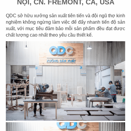
NỘI, CN. FREMONT, CA, USA
Showroom áo cưới
Showroom
QDC sở hữu xưởng sản xuất tiên tiến và đội ngũ thợ kinh
nghiệm không ngừng làm việc để đẩy nhanh tiến độ sản
xuất, với mục tiêu đảm bảo mỗi sản phẩm đều đạt được
chất lượng cao nhất theo yêu cầu thiết kế.
135
136
LONG SPORT
DOEN SPORT
Showroom
Showroom
137
138
FAR EASTERN
BẾP VINA
Showroom
Showroom