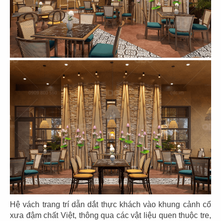
HOÀNG KIM
HIMCOM
Văn phòng
Văn phòng
117
118
SHP
BAOZ
Văn phòng
Văn phòng
119
120
KIÊN THƯ
KITAPIDA
Hệ vách trang trí dẫn dắt thực khách vào khung cảnh cổ
Văn phòng
Văn phòng
xưa đậm chất Việt, thông qua các vật liệu quen thuộc tre,