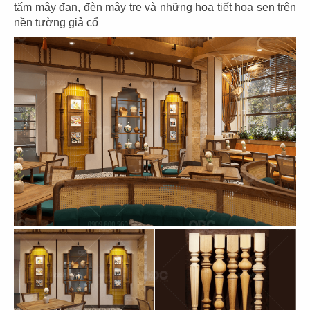
tấm mây đan, đèn mây tre và những họa tiết hoa sen trên
nền tường giả cổ
121
122
KUNGTAY
ELMICH
Văn phòng
Flagship Showroom
123
124
NỆM VẠN THÀNH
WING HOME
Showroom
Showroom