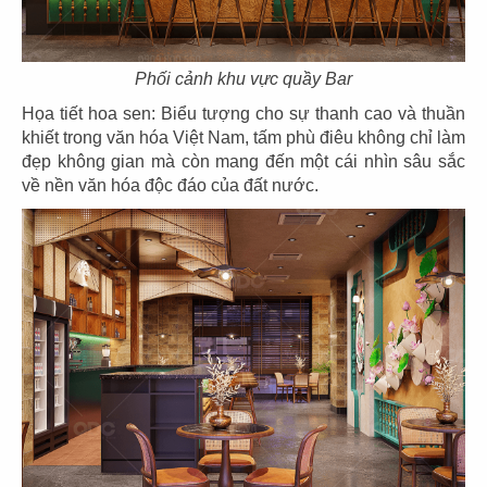
43
44
DFM
NPJ 1
Phối cảnh khu vực quầy Bar
Showroom xe hơi
Showroom kim cương
Họa tiết hoa sen: Biểu tượng cho sự thanh cao và thuần
khiết trong văn hóa Việt Nam, tấm phù điêu không chỉ làm
đẹp không gian mà còn mang đến một cái nhìn sâu sắc
về nền văn hóa độc đáo của đất nước.
45
46
NPJ 2
VĨNH CARA
Showroom kim cương
Showroom kim cương
47
48