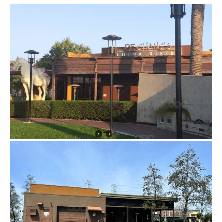
07
08
GETFIT
GETFIT
Gym & Yoga
Spa
09
10
THIÊN ÂN
BREAKING DAWN
Khách sạn
Khách sạn