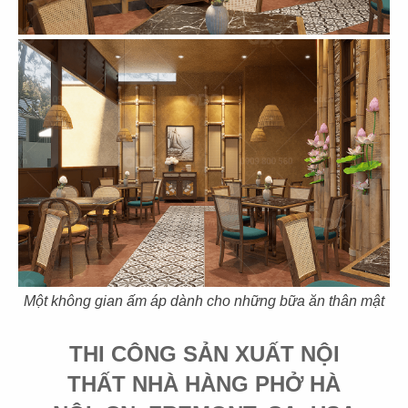
129
130
OBAGI
ANHDUY AUDIO
Showroom
Showroom
131
132
LED SAIGON
SAIGON WINE
Showroom
Showroom
Một không gian ấm áp dành cho những bữa ăn thân mật
THI CÔNG SẢN XUẤT NỘI
133
134
THẤT NHÀ HÀNG PHỞ HÀ
VION WEDDING
BẢO SƠN