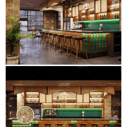
39
40
ELMICH OFFICE
TANABE
Văn phòng
Văn phòng
41
42
SƠN HƯNG
VINFAST
Văn phòng
Showroom xe hơi