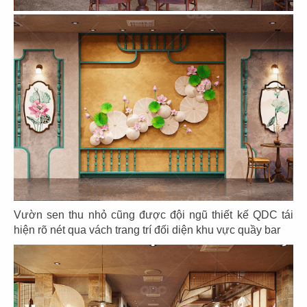
MURAD
NISSTA
Showroom
Showroom
49
50
DUDOFF
EL GAUCHO
Showroom
CN Hikari
Vườn sen thu nhỏ cũng được đội ngũ thiết kế QDC tái
hiện rõ nét qua vách trang trí đối diện khu vực quầy bar
51
52
EL GAUCHO
EL GAUCHO
CN Long Biên
CN Wink Hotel