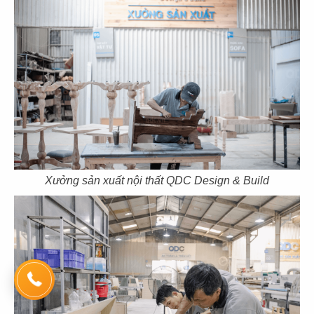
139
140
F.A.M
PRINCESS
Studio
Hair Salon
Xưởng sản xuất nội thất QDC Design & Build
141
142
MERCY
WAKEMI
Nail Salon
Nhà hàng Nhật