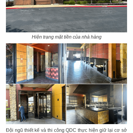
11
12
HELEN
LAVENDER
Khách sạn
Khách sạn
Hiện trạng mặt tiền của nhà hàng
13
14
NATUQUEENS
KINGKANG
Spa
Spa
15
16
HOA HƯỚNG
DƯƠNG
HEAVEN BEAUTY
Đội ngũ thiết kế và thi công QDC thực hiện giữ lại cơ sở