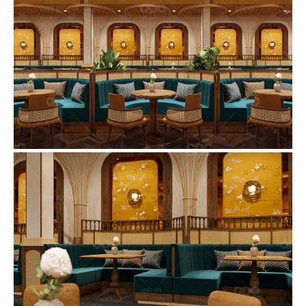
103
104
TRUNG HOA
BÁN CỔ ĐIỂN
Concept Spa
Concept Spa
105
106
INDOCHINE
WABI-SABI
Concept Spa
Concept Spa