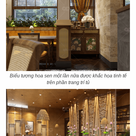
111
112
SI DA FU SUSHI
OM MANI
Nhà hàng Nhật
Nhà hàng chay
113
114
Biểu tượng hoa sen một lần nữa được khắc họa tinh tế
ZÔ SAIGON
NEW WAVE
trên phần trang trí tủ
Nhà hàng Việt
Văn phòng
115
116