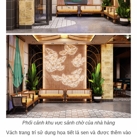
DENSU
USIS
Văn phòng
Văn phòng
31
32
WHAIL
VIET FIBER
Văn phòng
Văn phòng
33
34
Phối cảnh khu vực sảnh chờ của nhà hàng
D.A.K.Y
META DJINN
Vách trang trí sử dụng họa tiết lá sen và được thêm vào
Văn phòng
Văn phòng