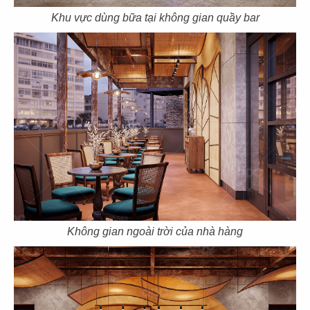
Khu vực dùng bữa tại không gian quầy bar
57
58
JOLLIBEE
SAN FU LOU
CN Long Khánh
CN Hikari
59
60
SAN FU LOU
PHỞ HÀ NỘI
CN Vincom Đồng Khởi
CN. Milpitas, USA
Không gian ngoài trời của nhà hàng