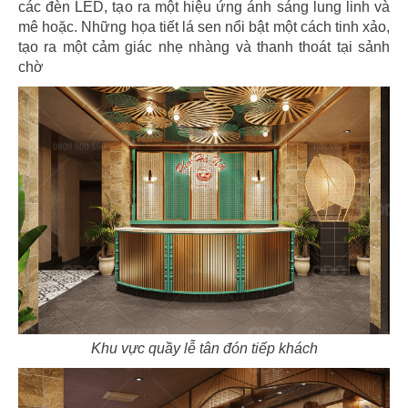
các đèn LED, tạo ra một hiệu ứng ánh sáng lung linh và
mê hoặc. Những họa tiết lá sen nổi bật một cách tinh xảo,
tạo ra một cảm giác nhẹ nhàng và thanh thoát tại sảnh
chờ
35
36
TAKO
IMV
Văn phòng
Văn phòng
37
38
WRAPIOUS
BEL OFFICE
Khu vực quầy lễ tân đón tiếp khách
Văn phòng
Văn phòng