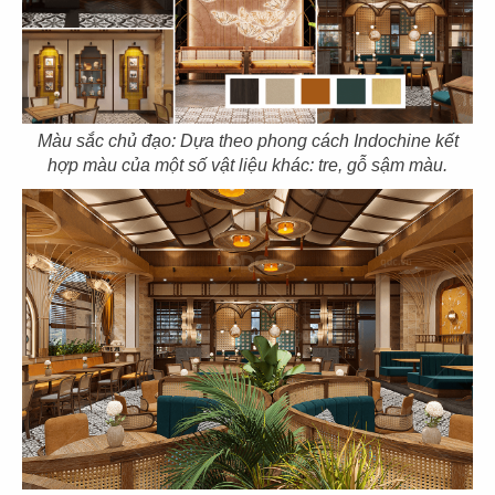
CN Vincom Đồng Khởi
CN Long Khánh
Màu sắc chủ đạo: Dựa theo phong cách Indochine kết
hợp màu của một số vật liệu khác: tre, gỗ sậm màu.
67
68
DON CHICKEN
DON CHICKEN
CN Điện Biên Phủ
CN Hai Bà Trưng
69
70
DON CHICKEN
HẢI SẢN HOÀNG GIA
CN Thảo Điền
CN Phạm Văn Nghị