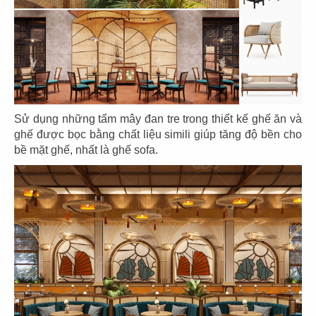
93
94
L'AMANT CAFE
HỶ LẨM MÔN
CN Nguyễn Huệ
CN
Sử dụng những tấm mây đan tre trong thiết kế ghế ăn và
ghế được bọc bằng chất liệu simili giúp tăng độ bền cho
bề mặt ghế, nhất là ghế sofa.
95
96
HỶ LÂM MÔN
HỶ LÂM MÔN
CN Lê Văn Thiêm
CN Hậu Giang
97
98