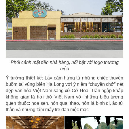
21
22
RRFARN
HỶ LÂM MÔN
Văn phòng
Văn phòng
Phối cảnh mặt tiền nhà hàng, nổi bật với logo thương
hiệu
Ý tưởng thiết kế:
Lấy cảm hứng từ những chiếc thuyền
23
24
buồm tại vùng biển Hạ Long với ý niệm “chuyên chở” nét
đẹp văn hóa Việt Nam sang xứ Cờ Hoa. Tràn ngập khắp
NGÂN ANH
VATEL
không gian là hơi thở Việt Nam với những biểu tượng
Văn phòng
Văn phòng
quen thuộc: hoa sen, nón quai thao, nón lá bình dị, áo tứ
thân và những tấm mây tre đan mộc mạc