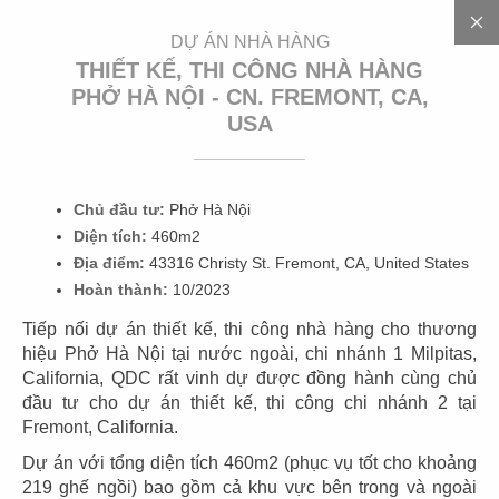
EN
DỰ ÁN NHÀ HÀNG
THIẾT KẾ, THI CÔNG NHÀ HÀNG
PHỞ HÀ NỘI - CN. FREMONT, CA,
USA
1
0
0
+
D
Ự
Á
N
Chủ đầu tư:
Phở Hà Nội
Diện tích:
460m2
Địa điểm:
43316 Christy St. Fremont, CA, United States
Hoàn thành:
10/2023
Tiếp nối dự án thiết kế, thi công nhà hàng cho thương
hiệu Phở Hà Nội tại nước ngoài, chi nhánh 1 Milpitas,
California, QDC rất vinh dự được đồng hành cùng chủ
01
02
đầu tư cho dự án thiết kế, thi công chi nhánh 2 tại
Fremont, California.
HIGHLANDS
PHÊ LA
Coffee
Coffee
Dự án với tổng diện tích 460m2 (phục vụ tốt cho khoảng
219 ghế ngồi) bao gồm cả khu vực bên trong và ngoài