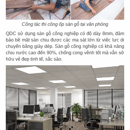
Công tác thi công ốp sàn gỗ tại văn phòng
THIẾT KẾ VĂN PHÒNG HỶ LÂM MÔN
QDC sử dụng sàn gỗ công nghiệp có độ dày 8mm, đảm
bảo bề mặt sàn chịu được các ma sát lớn từ việc lực di
Chủ đầu tư: Công ty TNHH MTV Sản xuất Thương
chuyển bằng giày dép. Sàn gỗ công nghiệp có khả năng
mại Dịch vụ Bánh kẹo Hỷ Lâm Môn
chịu nước cao đến 90%, chống cong vênh tốt mà vẫn sở
Diện tích: 298m2
hữu vẻ đẹp tinh tế, sắc sảo.
Địa điểm: 92 - 94 Lê Văn Thiêm, P. Tân Phong, Q. 7,
TP. HCM
CHI TIẾT