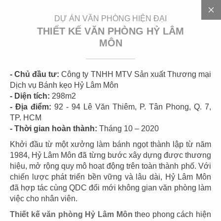
EN
DỰ ÁN VĂN PHÒNG HIỆN ĐẠI
THIẾT KẾ VĂN PHÒNG HỶ LÂM
MÔN
- Chủ đầu tư:
Công ty TNHH MTV Sản xuất Thương mại
Dịch vụ Bánh kẹo Hỷ Lâm Môn
- Diện tích:
298m2
- Địa điểm:
92 - 94 Lê Văn Thiêm, P. Tân Phong, Q. 7,
D
Ự
Á
N
TP. HCM
- Thời gian hoàn thành:
Tháng 10 – 2020
Khởi đầu từ một xưởng làm bánh ngọt thành lập từ năm
1984, Hỷ Lâm Môn đã từng bước xây dựng được thương
hiệu, mở rộng quy mô hoạt động trên toàn thành phố. Với
CÁC DỰ ÁN
chiến lược phát triển bền vững và lâu dài, Hỷ Lâm Môn
VĂN PHÒNG HIỆN ĐẠI
đã hợp tác cùng QDC đổi mới không gian văn phòng làm
việc cho nhân viên.
Showroom không chỉ là nơi trưng bày sản phẩm mà đó
Thiết kế văn phòng Hỷ Lâm Môn
theo phong cách hiện
còn là bộ mặt đại diện cho mỗi doanh nghiệp, thương