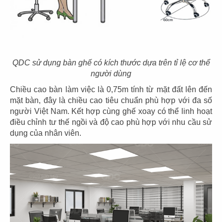
THIẾT KẾ VĂN PHÒNG META DJINN
Chủ đầu tư: Meta Djinn
QDC sử dụng bàn ghế có kích thước dựa trên tỉ lệ cơ thể
Diện tích: 150m2
người dùng
Địa chỉ: Tòa nhà TTC, 253 Hoàng Văn Thụ,Tân
Chiều cao bàn làm việc là 0,75m tính từ mặt đất lên đến
Bình,Tp.HCM
mặt bàn, đây là chiều cao tiêu chuẩn phù hợp với đa số
CHI TIẾT
người Việt Nam. Kết hợp cùng ghế xoay có thể linh hoạt
điều chỉnh tư thế ngồi và độ cao phù hợp với nhu cầu sử
dụng của nhân viên.