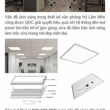
Vấn đề ánh sáng trong thiết kế văn phòng Hỷ Lâm Môn
cũng được QDC giải quyết hiệu quả với hệ thống đèn led
panel âm trần bố trí gọn gàng, vừa đủ đảm bảo ánh sáng
làm việc vừa mang nét đẹp hiện đại.
THIẾT KẾ VĂN PHÒNG WRAPIOUS
Chủ đầu tư: Công ty TNHH Wrapious Laboratory
Diện tích: 285m2
Địa điểm: 54/1B Bạch Đằng, P.2, Q. Tân Bình,
TP.HCM
CHI TIẾT