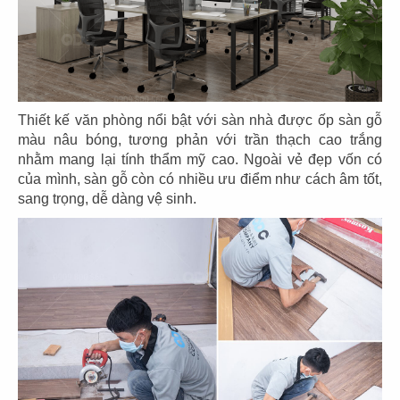
THIẾT KẾ VĂN PHÒNG IMV
Chủ đầu tư: Công ty Cổ Phần Quốc Tế Minh Việt
Thiết kế văn phòng nổi bật với sàn nhà được ốp sàn gỗ
Diện tích: 410m2
màu nâu bóng, tương phản với trần thạch cao trắng
Địa điểm: 87 Hoàng Văn Thái, Phú Mỹ Hưng,
nhằm mang lại tính thẩm mỹ cao. Ngoài vẻ đẹp vốn có
Phường Tân Phú, Q.7, Tp.HCM
của mình, sàn gỗ còn có nhiều ưu điểm như cách âm tốt,
sang trọng, dễ dàng vệ sinh.
CHI TIẾT