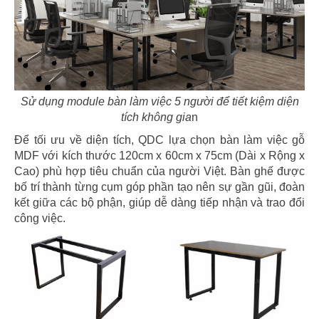
THIẾT KẾ, THI CÔNG PHÒNG GIÁM
ĐỐC FLORA HAVEN - CALIFORNIA
Chủ đầu tư: Flora Haven
Diện tích: -
Địa điểm: 2350 Harris Way, Suite B, San Jose, CA
CHI TIẾT
Sử dụng module bàn làm việc 5 người để tiết kiệm diện
tích không gia
n
Để tối ưu về diện tích, QDC lựa chọn bàn làm việc gỗ
MDF với kích thước 120cm x 60cm x 75cm (Dài x Rộng x
Cao) phù hợp tiêu chuẩn của người Việt. Bàn ghế được
bố trí thành từng cụm góp phần tạo nên sự gần gũi, đoàn
kết giữa các bộ phận, giúp dễ dàng tiếp nhận và trao đổi
công việc.