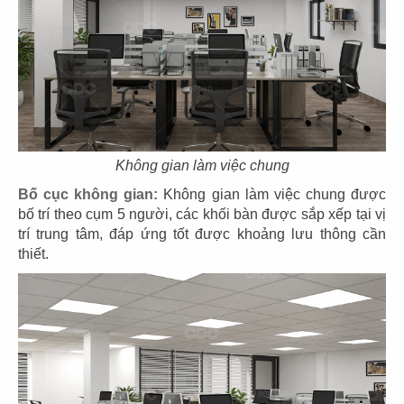
Chủ đầu tư: CÔNG TY CỔ PHẦN DAYONE ASIA
Diện tích: 510m2
Địa điểm: 300B Xô Viết Nghệ Tĩnh, P. Thạnh Mỹ
Tây, TP.HCM​
CHI TIẾT
Không gian làm việc chung
Bố cục không gian:
Không gian làm việc chung được
bố trí theo cụm 5 người, các khối bàn được sắp xếp tại vị
trí trung tâm, đáp ứng tốt được khoảng lưu thông cần
thiết.