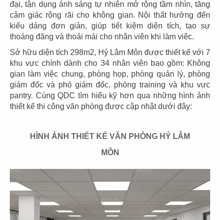
đại, tận dụng ánh sáng tự nhiên mở rộng tầm nhìn, tăng
hiệu. Hãy đến với QDC Design & Build, tại đây, chúng
cảm giác rộng rãi cho không gian. Nội thất hướng đến
tôi sẽ giúp bạn phác họa lên những ý tưởng thiết kế của
kiểu dáng đơn giản, giúp tiết kiệm diện tích, tạo sự
riêng mình nhưng vẫn đảm bảo phù hợp với không gian
thoáng đãng và thoải mái cho nhân viên khi làm việc.
mặt bằng, tình hình tài chính để đưa ra giải pháp,
phương án thiết kế hiệu quả và kinh tế nhất.
Sở hữu diện tích 298m2, Hỷ Lâm Môn được thiết kế với 7
khu vực chính dành cho 34 nhân viên bao gồm: Không
gian làm việc chung, phòng họp, phòng quản lý, phòng
giám đốc và phó giám đốc, phòng training và khu vực
pantry. Cùng QDC tìm hiểu kỹ hơn qua những hình ảnh
thiết kế thi công văn phòng được cập nhật dưới đây:
HÌNH ẢNH THIẾT KẾ VĂN PHÒNG HỶ LÂM
MÔN
THIẾT KẾ THI CÔNG ONE PIANO - XÔ
VIẾT NGHỆ TĨNH