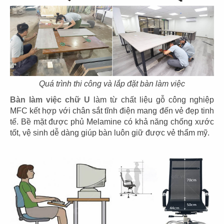
THIẾT KẾ, THI CÔNG VĂN PHÒNG THE
SAND ENTERTAINMENT - LANDMARK
81
Chủ đầu tư: Mr Cuong
Diện tích: 80m2
Địa chỉ: Tầng 41 Landmark 81, Q. Bình Thạnh,
Quá trình thi công và lắp đặt bàn làm việc
TP.HCM
Bàn làm việc chữ U
làm từ chất liệu gỗ công nghiệp
CHI TIẾT
MFC kết hợp với chân sắt tĩnh điện mang đến vẻ đẹp tinh
tế. Bề mặt được phủ Melamine có khả năng chống xước
tốt, vệ sinh dễ dàng giúp bàn luôn giữ được vẻ thẩm mỹ.