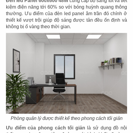
Đèn led Panel 600x600 48W
cung cấp độ sáng tốt và tiết
kiệm điện năng tới 60% so với bóng huỳnh quang thông
thường. Ưu điểm của đèn led panel âm trần đó chính ở
thiết kế vượt trội giúp độ sáng được tản đều ổn định và
không bị ố vàng theo thời gian.
THIẾT KẾ VĂN PHÒNG ELMICH
Chủ đầu tư: Elmich Vietnam
Diện tích: 200m2
Địa điểm: 1039 CMT8, Phường 7, Quận Tân Bình,
TP.HCM
CHI TIẾT
01
02
03
04
05
Phòng quản lý được thiết kế theo phong cách tối giản
Ưu điểm của phong cách tối giản
là sử dụng đồ nội