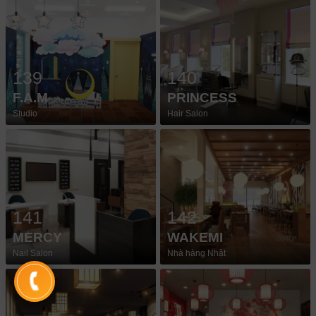
139
140
F.A.M
PRINCESS
Studio
Hair Salon
141
142
MERCY
WAKEMI
Nail Salon
Nhà hàng Nhật