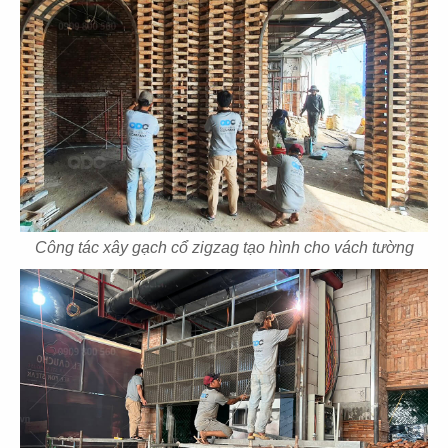
53
54
EL GAUCHO
EL GAUCHO
CN Tây Hồ
CN Thảo Điền
Công tác xây gạch cổ zigzag tạo hình cho vách tường
55
56
JOLLIBEE
JOLLIBEE
CN Vĩnh Long
CN Cần Thơ