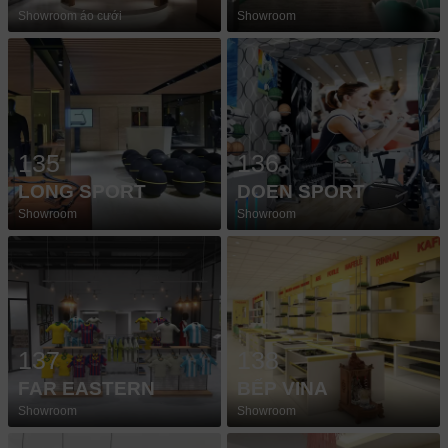
Showroom áo cưới
Showroom
135
136
LONG SPORT
DOEN SPORT
Showroom
Showroom
137
138
FAR EASTERN
BẾP VINA
Showroom
Showroom