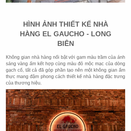
07
08
HÌNH ẢNH THIẾT KẾ NHÀ
GETFIT
GETFIT
Gym & Yoga
Spa
HÀNG EL GAUCHO - LONG
BIÊN
Không gian nhà hàng nổi bật với gam màu trầm của ánh
sáng vàng ấm kết hợp cùng màu đỏ mộc mạc của dòng
gạch cổ, tất cả đã góp phần tạo nên một không gian ẩm
09
10
thực mang đậm phong cách thiết kế nhà hàng đặc trưng
THIÊN ÂN
BREAKING DAWN
của thương hiệu.
Khách sạn
Khách sạn