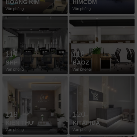
HOÀNG KIM
HIMCOM
Văn phòng
Văn phòng
117
118
SHP
BAOZ
Văn phòng
Văn phòng
119
120
KIÊN THƯ
KITAPIDA
Văn phòng
Văn phòng