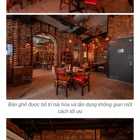
93
94
L'AMANT CAFE
HỶ LẨM MÔN
CN Nguyễn Huệ
CN
95
96
HỶ LÂM MÔN
HỶ LÂM MÔN
CN Lê Văn Thiêm
CN Hậu Giang
Bàn ghế được bố trí hài hòa và tận dụng không gian một
cách tối ưu
97
98