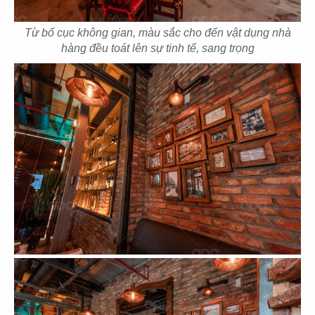
Từ bố cục không gian, màu sắc cho đến vật dụng nhà
hàng đều toát lên sự tinh tế, sang trọng
103
104
TRUNG HOA
BÁN CỔ ĐIỂN
Concept Spa
Concept Spa
105
106
INDOCHINE
WABI-SABI
Concept Spa
Concept Spa