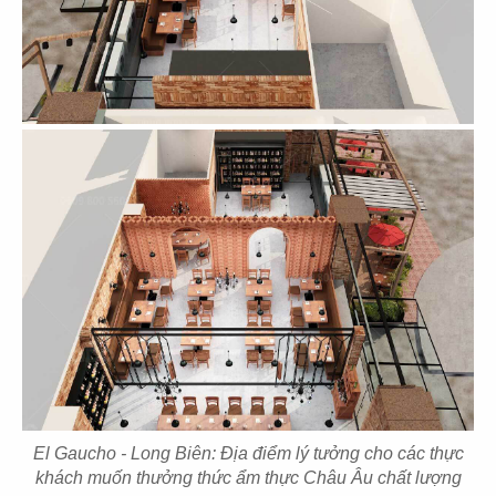
DENSU
USIS
Văn phòng
Văn phòng
31
32
WHAIL
VIET FIBER
Văn phòng
Văn phòng
33
34
El Gaucho - Long Biên: Địa điểm lý tưởng cho các thực
D.A.K.Y
META DJINN
khách muốn thưởng thức ẩm thực Châu Âu chất lượng
Văn phòng
Văn phòng