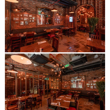
89
90
TEMUJIN
LEKAO'S COFFEE
Nhà hàng Hàn Quốc
CN Đồng Khởi
91
92
LEKAO'S COFFEE
L'AMANT CAFE
CN Hùng Vương
CN Võ Văn Tần