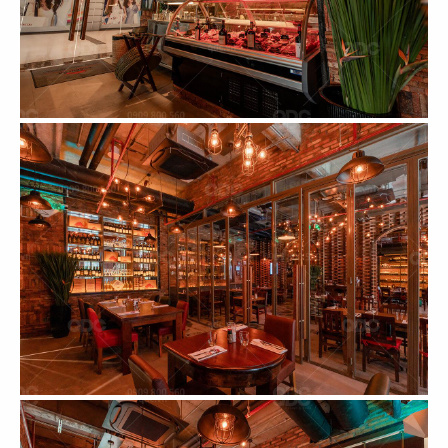
75
76
AQ GOURMET &
DINE
HOÀNG TÂM
Nhà hàng Nhật
Nhà hàng Việt
77
78
HOÀNG TÂM
KUBO ĐÀ LẠT
CN Vinhomes
Khu vui chơi
79