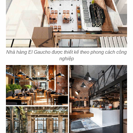
21
22
RRFARN
HỶ LÂM MÔN
Văn phòng
Văn phòng
Nhà hàng El Gaucho được thiết kế theo phong cách công
nghiệp
23
24
NGÂN ANH
VATEL
Văn phòng
Văn phòng