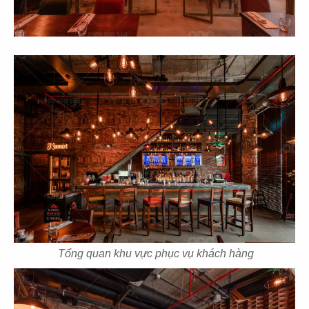
CN Bến Tre
CN Cần Thơ
85
86
SUSHI SAKURA
THE STREET
CN Long Xuyên
CN CMT8
87
88
Tổng quan khu vực phục vụ khách hàng
THE STREET
THE STREET
CN Lê Văn Sỹ
CN Mạc Đĩnh Chi