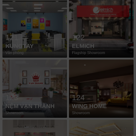
121
122
KUNGTAY
ELMICH
Văn phòng
Flagship Showroom
123
124
NỆM VẠN THÀNH
WING HOME
Showroom
Showroom