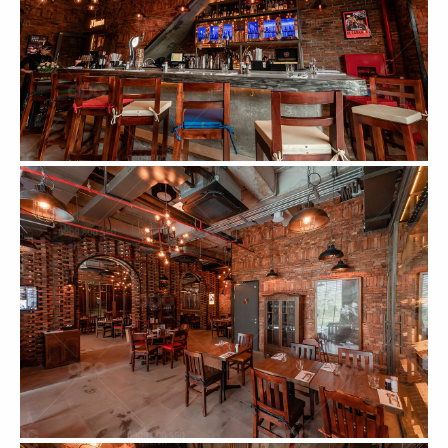
CN Vincom Đồng Khởi
CN Long Khánh
67
68
DON CHICKEN
DON CHICKEN
CN Điện Biên Phủ
CN Hai Bà Trưng
69
70
DON CHICKEN
HẢI SẢN HOÀNG GIA
CN Thảo Điền
CN Phạm Văn Nghị