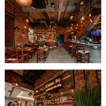
71
72
HẢI SẢN HOÀNG GIA
HẢI SẢN HOÀNG GIA
CN Nguyễn Tri Phương
CN 3/2
73
74
HẢI SẢN HOÀNG GIA
HẢI SẢN HOÀNG GIA
CN Trần Hưng Đạo
CN Nguyễn Văn Linh