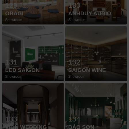
129
130
OBAGI
ANHDUY AUDIO
Showroom
Showroom
131
132
LED SAIGON
SAIGON WINE
Showroom
Showroom
133
134
VION WEDDING
BẢO SƠN