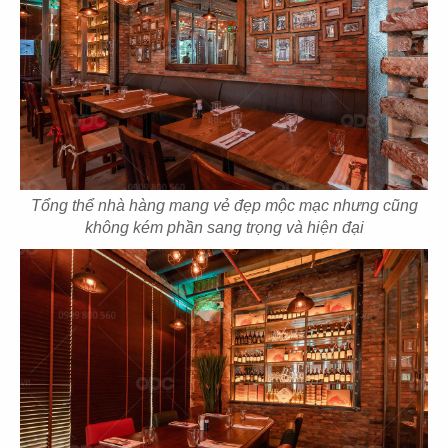
107
108
FLYFOOD
UDIYAN
Nhà hàng Việt
Nhà hàng thực dưỡng
Tổng thể nhà hàng mang vẻ đẹp mộc mạc nhưng cũng
không kém phần sang trọng và hiện đại
109
110
VIETNAM HOUSE
LẨU XÔNG HƠI
Nhà hàng Indochine
Nhà hàng hoa