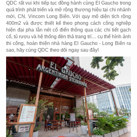
QDC rất vui khi tiếp tục đồng hành cùng El Gaucho trong
quá trình phát triển và mở rộng thương hiệu tại chi nhánh
mới, CN. Vincom Long Biên. Với quy mô diện tích rộng
400m2 và được thiết kế theo phong cách công nghiệp
hiện đại pha lẫn nét cổ điển thông qua các chi tiết gạch
03
04
cổ, tủ rượu và hệ thống đèn thả trang trí… cụ thể hình ảnh
KOI THÉ
KOI CAFÉ
thi công, hoàn thiện nhà hàng El Gaucho - Long Biên ra
Trà sữa
Coffee
sao, hãy cùng QDC theo dõi ngay sau đây!
05
06
CHEESE COFFEE
KING COFFEE
Coffee
Coffee