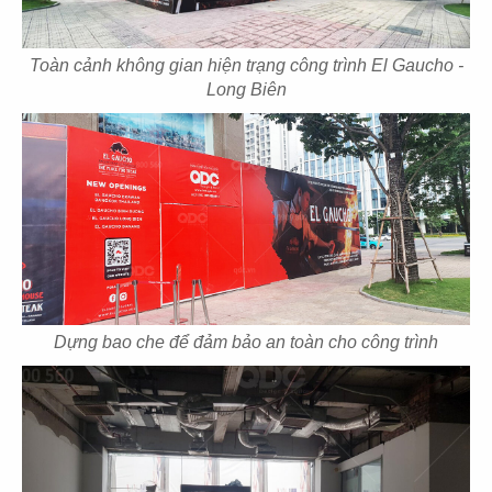
Toàn cảnh không gian hiện trạng công trình El Gaucho -
39
40
Long Biên
ELMICH OFFICE
TANABE
Văn phòng
Văn phòng
41
42
SƠN HƯNG
VINFAST
Dựng bao che để đảm bảo an toàn cho công trình
Văn phòng
Showroom xe hơi