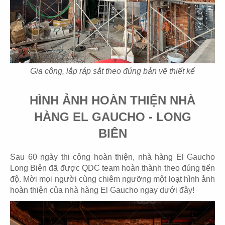
57
58
JOLLIBEE
SAN FU LOU
CN Long Khánh
CN Hikari
Gia công, lắp ráp sắt theo đúng bản vẽ thiết kế
HÌNH ẢNH HOÀN THIỆN NHÀ
HÀNG EL GAUCHO - LONG
BIÊN
59
60
SAN FU LOU
PHỞ HÀ NỘI
Sau 60 ngày thi công hoàn thiện, nhà hàng El Gaucho
CN Vincom Đồng Khởi
CN. Milpitas, USA
Long Biên đã được QDC team hoàn thành theo đúng tiến
độ. Mời mọi người cùng chiêm ngưỡng một loạt hình ảnh
hoàn thiện của nhà hàng El Gaucho ngay dưới đây!