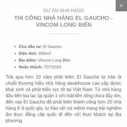
EN
DỰ ÁN NHÀ HÀNG
THI CÔNG NHÀ HÀNG EL GAUCHO -
VINCOM LONG BIÊN
1
0
0
+
D
Ự
Á
N
Chủ đầu tư:
El Gaucho
Diện tích:
400m2
Địa điểm:
Vincom Long Biên
Hoàn thành:
T07/2023
Trải qua hơn 10 năm phát triển, El Gaucho tự hào là
chuỗi thương hiệu nhà hàng steakhouse cao cấp được
khai sinh và phát triển rực rỡ tại Việt Nam. Từ nhà hàng
đầu tiên tọa lạc tại quận 1 với mặt tiền rộng chưa đầy 4m,
01
02
đến nay El Gaucho đã phát triển thành công hơn 20 nhà
hàng ở 8 quốc gia, tự hào với sứ mệnh mang trải nghiệm
HIGHLANDS
PHÊ LA
ẩm thực đẳng cấp quốc tế đến với thực khách tại địa
Coffee
Coffee
phương