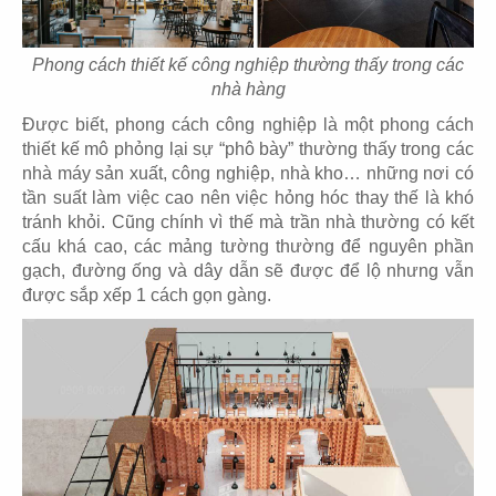
25
26
Phong cách thiết kế công nghiệp thường thấy trong các
LONG HẬU
LÊ LONG
nhà hàng
Showroom
Văn phòng
Được biết, phong cách công nghiệp là một phong cách
thiết kế mô phỏng lại sự “phô bày” thường thấy trong các
nhà máy sản xuất, công nghiệp, nhà kho… những nơi có
tần suất làm việc cao nên việc hỏng hóc thay thế là khó
tránh khỏi. Cũng chính vì thế mà trần nhà thường có kết
cấu khá cao, các mảng tường thường để nguyên phần
27
28
gạch, đường ống và dây dẫn sẽ được để lộ nhưng vẫn
INCICO
DEUCK
được sắp xếp 1 cách gọn gàng.
Văn phòng
Văn phòng
29
30