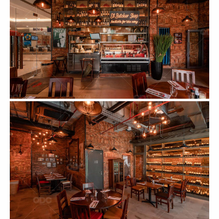
THẾ KỶ XANH
ZEN NHẬT BẢN
Văn phòng
Concept Spa
99
100
CHÂU ÂU
TROPICAL
Concept Spa
Concept Spa
101
102
HIỆN ĐẠI
THÁI LAN
Concept Spa
Concept Spa