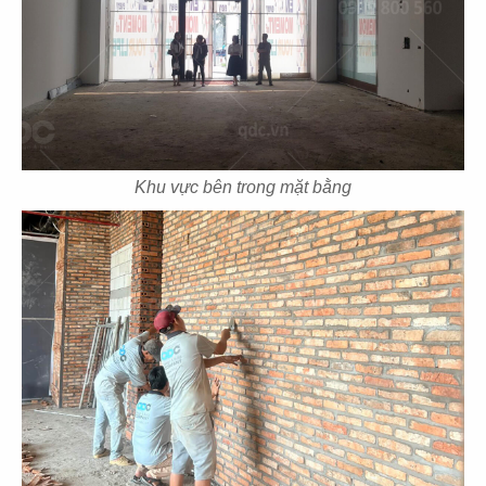
43
44
DFM
NPJ 1
Showroom xe hơi
Showroom kim cương
Khu vực bên trong mặt bằng
45
46
NPJ 2
VĨNH CARA
Showroom kim cương
Showroom kim cương
47
48