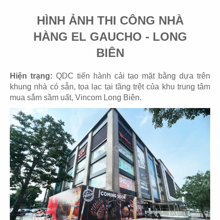
HÌNH ẢNH THI CÔNG NHÀ
HÀNG EL GAUCHO - LONG
BIÊN
35
36
Hiện trạng:
QDC tiến hành cải tạo mặt bằng dựa trên
TAKO
IMV
khung nhà có sẵn, tọa lạc tại tầng trệt của khu trung tâm
Văn phòng
Văn phòng
mua sắm sầm uất, Vincom Long Biên.
37
38
WRAPIOUS
BEL OFFICE
Văn phòng
Văn phòng