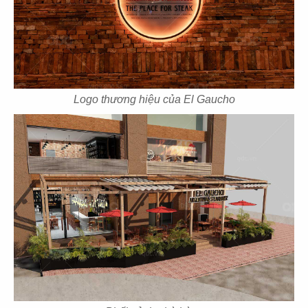
11
12
HELEN
LAVENDER
Khách sạn
Khách sạn
Logo thương hiệu của El Gaucho
13
14
NATUQUEENS
KINGKANG
Spa
Spa
15
16
HOA HƯỚNG
DƯƠNG
HEAVEN BEAUTY