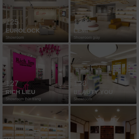
125
126
EUROLOCK
LEMI
Showroom
Showroom giày
127
128
RICH LIEU
BEAUTY YOU
Showroom thời trang
Showroom