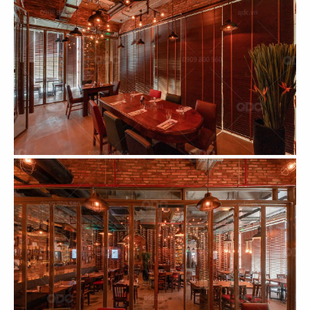
80
KUBO BUÔN MÊ
THUỘT
KUBO BẾN TRE
Khu vui chơi
Khu vui chơi
81
82
KUBO ĐỒNG NAI
PAT KAO THAI
Khu vui chơi
CN Mỹ Tho
83
84
PAT KAO THAI
SUSHI SAKURA